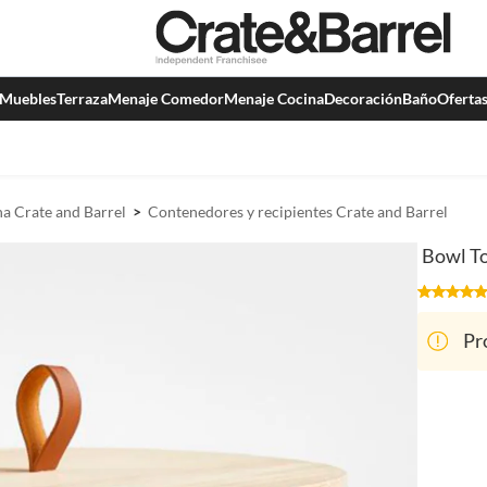
Muebles
Terraza
Menaje Comedor
Menaje Cocina
Decoración
Baño
Oferta
a Crate and Barrel
Contenedores y recipientes Crate and Barrel
Bowl To
Pr