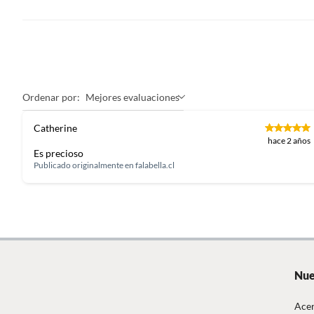
uso. No 
las ins
País de origen
China
Ordenar por:
Mejores evaluaciones
Requiere Serial Number
No
Catherine
hace 2 años
Es precioso
Publicado originalmente en
falabella.cl
Nue
Acer