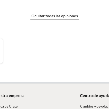
aptos para lavavajillas si no está especificado. Revisar
trucciones de uso del fabricante
Ocultar todas las opiniones
stra empresa
Centro de ayud
ca de Crate
Cambios y devoluc