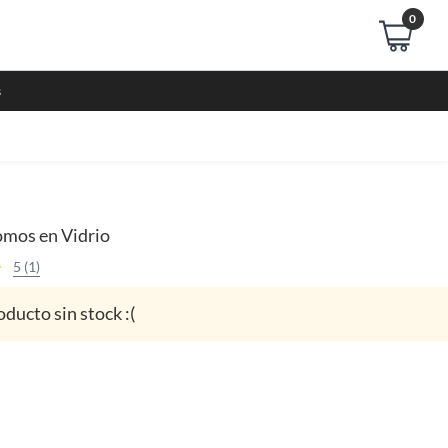
0
s
mos en Vidrio
5 (1)
oducto sin stock :(