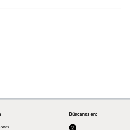
a
Búscanos en:
iones