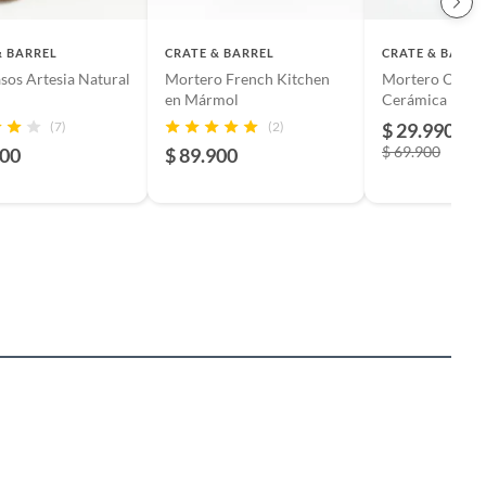
& BARREL
CRATE & BARREL
CRATE & BARRE
sos Artesia Natural
Mortero French Kitchen
Mortero Olive
en Mármol
Cerámica
(7)
(2)
$ 29.990
-5
$ 69.900
900
$ 89.900