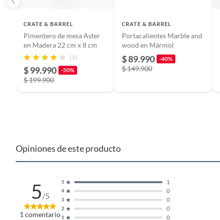
electrónicos, tecnología, colchones, muebles y máquinas depor
Nombre del fabricante o importador
FALABE
Para conocer más sobre el derecho de retracto y nuestra po
CRATE & BARREL
CRATE & BARREL
Pimentero de mesa Aster
Portacalientes Marble and
https://www.falabella.com.co/falabella-co/page/legales-in
en Madera 22 cm x 8 cm
wood en Mármol
Modo de fabricación
Industri
(1)
$ 89.990
-40%
$ 149.900
$ 99.990
-50%
$ 199.900
Cuidado del producto
Fotos a
descrip
Condicion del producto
Nuevo
Opiniones de este producto
Incluye
1
1
5
5
Restricciones de uso
Uso exc
0
4
/5
aptos p
0
3
0
herrami
2
1
comentario
0
1
contact