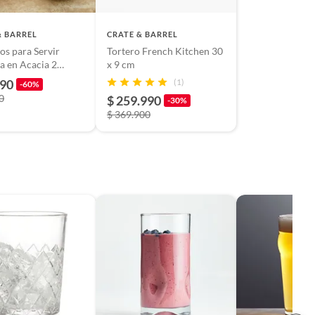
& BARREL
CRATE & BARREL
os para Servir
Tortero French Kitchen 30
a en Acacia 2
x 9 cm
990
(1)
-60%
0
$ 259.990
-30%
$ 369.900