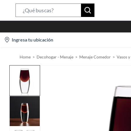
S
e
a
r
l
Ingresa tu ubicación
c
o
h
c
B
Home
Decohogar - Menaje
Menaje Comedor
Vasos y
a
a
t
r
i
o
n
-
i
c
o
n