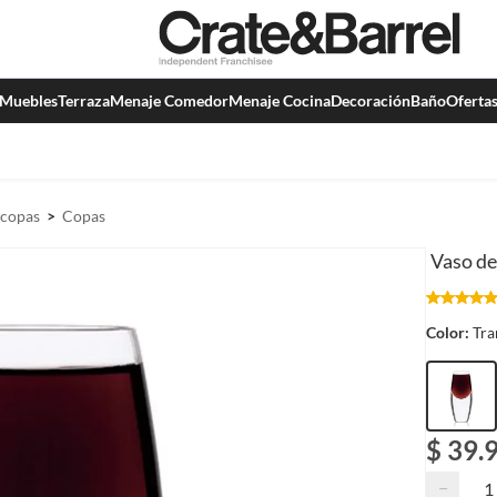
Muebles
Terraza
Menaje Comedor
Menaje Cocina
Decoración
Baño
Oferta
 copas
Copas
Vaso de
Color:
Tra
$ 39.
−