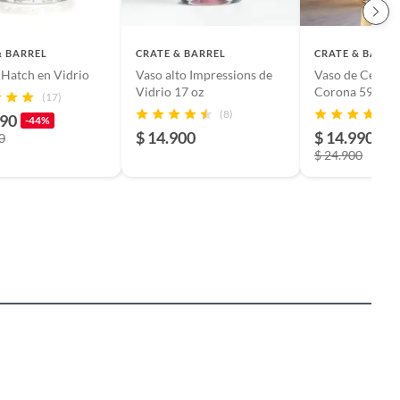
& BARREL
CRATE & BARREL
CRATE & BARRE
 Hatch en Vidrio
Vaso alto Impressions de
Vaso de Cervez
Vidrio 17 oz
Corona 591 ml
(17)
(8)
990
-44%
$ 14.900
$ 14.990
0
-4
$ 24.900