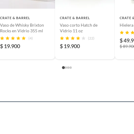
rente
CRATE & BARREL
CRATE & BARREL
CRATE 
Vaso de Whisky Brixton
Vaso corto Hatch de
Hielera
Rocks en Vidrio 355 ml
Vidrio 11 oz
(4)
(22)
$ 49.
$ 19.900
$ 19.900
$ 89.90
largos