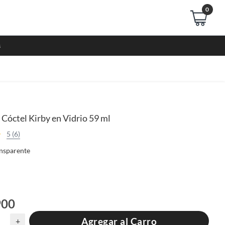
0
s
 Cóctel Kirby en Vidrio 59 ml
5 (6)
nsparente
900
Agregar al Carro
+