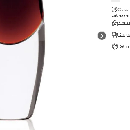
Código
Entrega e
Stock 
Despa
Retira