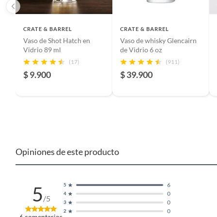
Color
Transpa
CRATE & BARREL
CRATE & BARREL
Vaso de Shot Hatch en
Vaso de whisky Glencairn
Vidrio 89 ml
de Vidrio 6 oz
Número de piezas
1
(17)
(911)
$ 9.900
$ 39.900
País de origen
Polonia
Tipo de copa
Tragos 
Opiniones de este producto
6
5
5
0
4
/5
0
3
0
2
6
comentarios