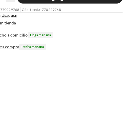
: 770229768
Cód. tienda: 770229768
n
Usaqucn
en tienda
cho a domicilio
Llega mañana
 tu compra
Retira mañana