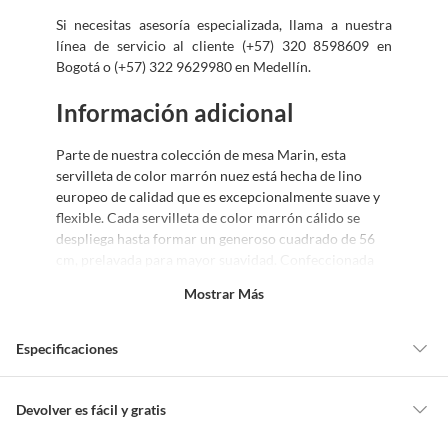
Si necesitas asesoría especializada, llama a nuestra
línea de servicio al cliente (+57) 320 8598609 en
Bogotá o (+57) 322 9629980 en Medellín.
Información adicional
Parte de nuestra colección de mesa Marin, esta
servilleta de color marrón nuez está hecha de lino
europeo de calidad que es excepcionalmente suave y
flexible. Cada servilleta de color marrón cálido se
despliega hasta formar un generoso cuadrado de 56
cm, prelavada para mayor suavidad. Confeccionada
con esquinas en inglete, la servilleta de lino combina
Mostrar Más
maravillosamente con nuestra vajilla moderna y se
limpia fácilmente en la lavadora y secadora.
Especificaciones
Servilleta Marin Terractona en Lino 56 cm.
100% lino certificado EUROPEAN FLAX®.
Modo de fabricación
Industrial
Devolver es fácil y gratis
Prelavado para mayor suavidad.
Esquinas en inglete.
Queremos que estés feliz con tu compra y que sientas nuestro respaldo