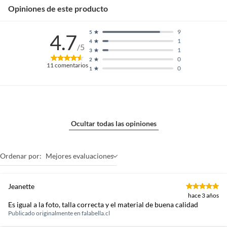
Opiniones de este producto
Material
Vidrio
9
5
4.7
1
4
/5
Restricciones de uso
Evita emplearlos en
1
3
condiciones inseguras,
0
2
11
comentarios
0
1
manténlos alejados de fuentes
de calor o humedad cuando no
corresponda, y sigue siempre
las instrucciones del fabricante
para garantizar su durabilidad
y seguridad.
Ocultar todas las opiniones
Ordenar por:
Mejores evaluaciones
Jeanette
hace 3 años
Es igual a la foto, talla correcta y el material de buena calidad
Publicado originalmente en
falabella.cl