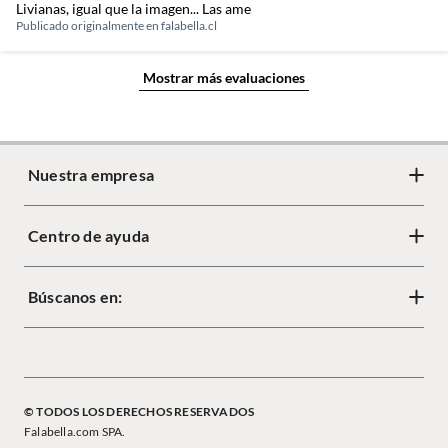
Livianas, igual que la imagen... Las ame
Publicado originalmente en
falabella.cl
Mostrar más evaluaciones
Nuestra empresa
Centro de ayuda
Acerca de Crate
Diseño responsable
Búscanos en:
Cambios y devoluciones
Tiendas
Términos y condiciones
Mapa del sitio
Política de cookies
© TODOS LOS DERECHOS RESERVADOS
Política de privacidad
Falabella.com SPA.