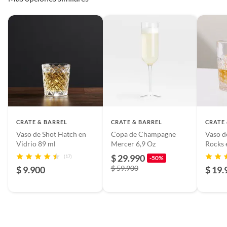
en lugar seguro y sigue las
recomendaciones del
fabricante para prolongar su
vida útil.
Modelo
202103
Color
Transparente
CRATE & BARREL
CRATE & BARREL
CRATE
Vaso de Shot Hatch en
Copa de Champagne
Vaso d
País de origen
Estados Unidos
Vidrio 89 ml
Mercer 6,9 Oz
Rocks 
$ 29.990
(17)
-50%
$ 59.900
$ 9.900
$ 19.
Características
Apto para lavavajillas
Condición del
Nuevo
producto