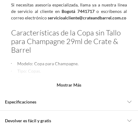
Si necesitas asesoría especializada, llama ya a nuestra línea
de servicio al cliente en
Bogotá 7441717
o escríbenos al
correo electrónico
servicioalcliente@crateandbarrel.com.co
Características de la Copa sin Tallo
para Champagne 29ml de Crate &
Barrel
Modelo: Copa para Champagne.
Tipo: Copas.
Color: Transparente.
Mostrar Más
Material: Vidrio.
Garantía: 1 año.
Hecho en: Estados Unidos.
Especificaciones
Medidas
Modo de fabricación
Industrial
Devolver es fácil y gratis
Alto: 14.6 cm.
Queremos que estés feliz con tu compra y que sientas nuestro respaldo
Ancho: 5.71 cm.