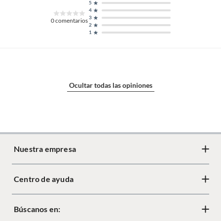
5
4
3
0
comentarios
2
1
Ocultar todas las opiniones
Nuestra empresa
Centro de ayuda
Acerca de Crate
Diseño responsable
Búscanos en:
Cambios y devoluciones
Tiendas