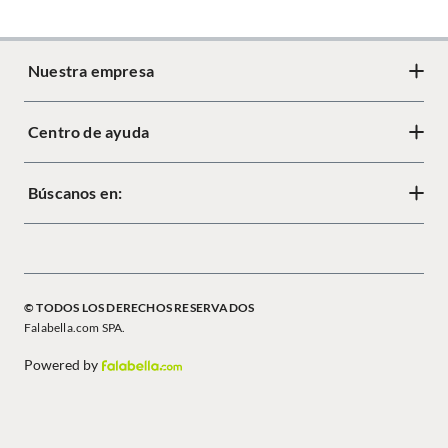
Cantidad de paquetes
1
Nuestra empresa
Restricciones de uso
Colocar en lugares seguros y
estables. Evitar exposición
directa a humedad o sol
Centro de ayuda
Acerca de Crate
intenso para prevenir daño en
los materiales. Limpiar con
Diseño responsable
paño seco o ligeramente
Búscanos en:
Cambios y devoluciones
húmedo. Revisar las
Tiendas
instrucciones del fabricante.
Términos y condiciones
Mapa del sitio
Política de cookies
© TODOS LOS DERECHOS RESERVADOS
Política de privacidad
Falabella.com SPA.
Powered by