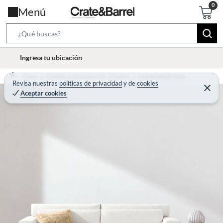
Menú
S
e
l
Ingresa tu ubicación
a
o
r
Home
Muebles y Organización - Muebles
Living Sala de Estar
c
Revisa nuestras
políticas de privacidad
y
de
cookies
c
C
a
Aceptar cookies
e
h
r
t
r
B
a
i
r
a
o
r
n
-
i
c
o
n