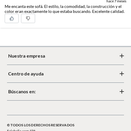
hace 7 meses
Material de las patas
Madera
Me encanta este sofá. El estilo, la comodidad, la construcción y el
color eran exactamente lo que estaba buscando. Excelente calidad.
MEDIDAS EXACTAS
Verifica el ancho, profundidad y alto total para un transito
fluido.
ARMADO MODULAR
Facilidad de acceso y ensamble perfecto en cualquier
espacio.
Nuestra empresa
Centro de ayuda
Acerca de Crate
Diseño responsable
Búscanos en:
Cambios y devoluciones
Tiendas
Términos y condiciones
Mapa del sitio
Política de cookies
© TODOS LOS DERECHOS RESERVADOS
Política de privacidad
Falabella.com SPA.