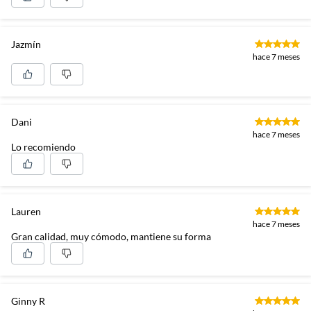
Profundidad
112 cm
Jazmín
Material del tapiz
Tela
hace 7 meses
Profundidad del
71 cm
asiento
Dani
hace 7 meses
Lo recomiendo
Tamaño del sillón
3 puestos
Profundidad total
112 cm
Lauren
hace 7 meses
DIMENSION Y PROPORCION
Gran calidad, muy cómodo, mantiene su forma
Tipo
Sofás
EL EQUILIBRIO PERFECTO PARA TU
SALA
Patas desmontables
Si
Un sofa pensado para encajar armonicamente en tu
Ginny R
hogar con dimensiones ideales de 3 puestos.