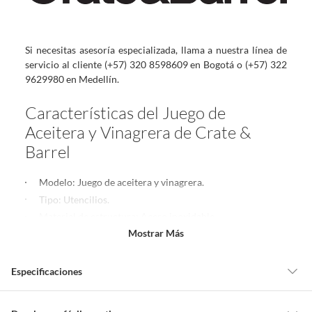
Si necesitas asesoría especializada, llama a nuestra línea de
servicio al cliente (+57) 320 8598609 en Bogotá o (+57) 322
9629980 en Medellín.
Características del Juego de
Aceitera y Vinagrera de Crate &
Barrel
Modelo: Juego de aceitera y vinagrera.
Tipo: Utencilios.
Material de estructura: Acero inoxidable.
Mostrar Más
Color: Plateado.
Hecho en: China.
Especificaciones
Medidas
Alto Total=24.13 cm.