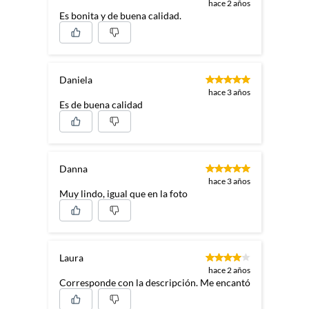
hace 2 años
Revisar las instrucciones del
Es bonita y de buena calidad.
fabricante.
Incluye
1
Daniela
hace 3 años
Es de buena calidad
Restricciones de uso
Utilizar solo con alimentos.
Evitar el contacto con fuentes
de calor directas. No apto para
lavavajillas si no se especifica.
Revisar las instrucciones del
Danna
fabricante.
hace 3 años
Muy lindo, igual que en la foto
Modelo
Juego de aceitera y vinagrera
Laura
Color
transparente
hace 2 años
Corresponde con la descripción. Me encantó