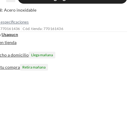
l
:
Acero inoxidable
especificaciones
: 770161436
Cód. tienda: 770161436
n
Usaqucn
en tienda
cho a domicilio
Llega mañana
 tu compra
Retira mañana