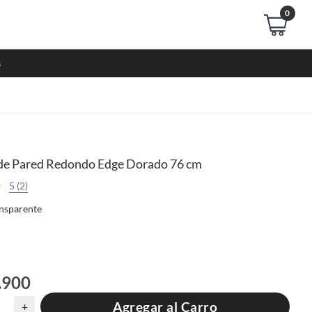
0
s
de Pared Redondo Edge Dorado 76 cm
5 (2)
nsparente
.900
Agregar al Carro
+