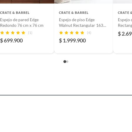
CRATE & BARREL
CRATE & BARREL
CRATE 
Espejo de pared Edge
Espejo de piso Edge
Espejo 
Redondo 76 cm x 76 cm
Walnut Rectangular 163
Rectang
cm x 46 cm
cm
(1)
(4)
$ 2.6
$ 699.900
$ 1.999.900
 de dormitorio
ar con cuidado para evitar golpes o caídas. Colocar en
cies firmes o colgar con soportes adecuados. Evitar
ión directa a humedad o sol fuerte. Limpiar con paño
 productos específicos. Revisar las instrucciones del
nte.