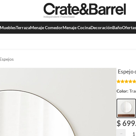
Muebles
Terraza
Menaje Comedor
Menaje Cocina
Decoración
Baño
Oferta
Espejos
Espejo 
Color:
Tra
$ 699
−