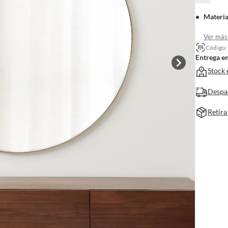
Materia
Ver más 
Código
Entrega e
Stock 
Despa
Retira