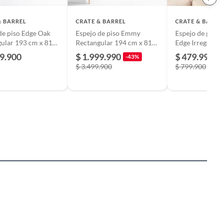
& BARREL
CRATE & BARREL
CRATE & BARRE
de piso Edge Oak
Espejo de piso Emmy
Espejo de pare
ular 193 cm x 81
Rectangular 194 cm x 81
Edge Irregular 
cm
91,44 cm
99.900
$ 1.999.990
$ 479.990
-43%
-
$ 3.499.900
$ 799.900