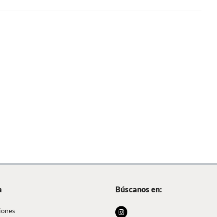
a
Búscanos en:
iones