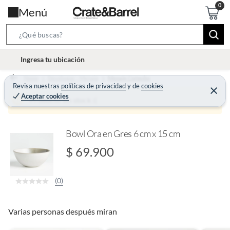
Menú
S
e
l
Ingresa tu ubicación
a
o
r
Home
Decohogar - Menaje
Menaje Comedor
c
Revisa nuestras
políticas de privacidad
y
de
cookies
c
C
a
Aceptar cookies
e
Producto sin stock :(
h
r
t
r
B
a
i
r
a
o
Bowl Ora en Gres 6 cm x 15 cm
r
n
$ 69.900
-
i
(0)
c
o
n
Varias personas después miran