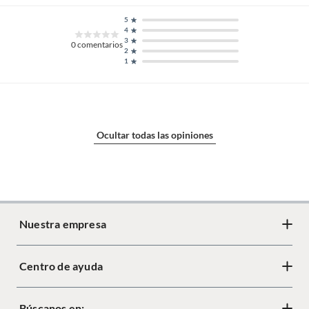
5
4
3
0
comentarios
2
1
Ocultar todas las opiniones
Nuestra empresa
Centro de ayuda
Acerca de Crate
Diseño responsable
Búscanos en:
Cambios y devoluciones