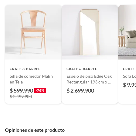
CRATE & BARREL
CRATE & BARREL
CRATE
Silla de comedor Malin
Espejo de piso Edge Oak
Sofá L
en Tela
Rectangular 193 cm x 81
$ 9.9
cm
$ 599.990
$ 2.699.900
-76%
$ 2.499.900
Opiniones de este producto