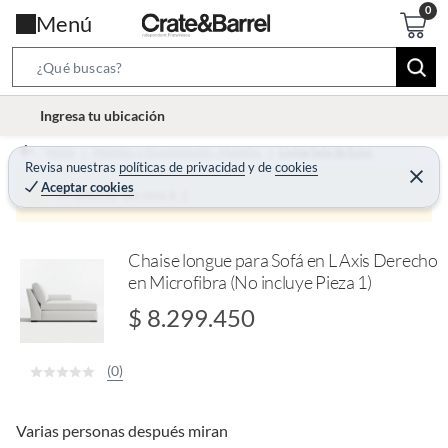
Menú
S
e
l
Ingresa tu ubicación
a
o
r
Home
Muebles y Organización - Muebles
Living Sala de Estar
c
Revisa nuestras
políticas de privacidad
y
de
cookies
c
C
a
Aceptar cookies
e
Producto sin stock :(
h
r
t
r
B
a
i
r
a
o
Chaise longue para Sofá en L Axis Derecho
r
en Microfibra (No incluye Pieza 1)
n
-
$ 8.299.450
i
c
(0)
o
n
Varias personas después miran