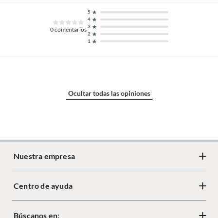
5
4
3
0
comentarios
2
1
Ocultar todas las opiniones
Nuestra empresa
Centro de ayuda
Acerca de Crate
Diseño responsable
Búscanos en:
Cambios y devoluciones