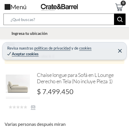
Menú
S
e
l
Ingresa tu ubicación
a
o
r
Home
c
Revisa nuestras
políticas de privacidad
y
de
cookies
c
C
a
Aceptar cookies
e
Producto sin stock :(
h
r
t
r
B
a
i
r
a
o
Chaise longue para Sofá en L Lounge
r
Derecho en Tela (No incluye Pieza 1)
n
-
$ 7.499.450
i
c
(0)
o
n
Varias personas después miran