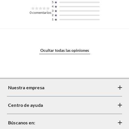
5
4
3
0
comentarios
2
1
Ocultar todas las opiniones
Nuestra empresa
Centro de ayuda
Acerca de Crate
Diseño responsable
Búscanos en:
Cambios y devoluciones
Tiendas