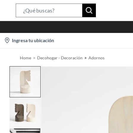
S
e
a
r
l
Ingresa tu ubicación
c
o
h
c
B
Home
Decohogar - Decoración
Adornos
a
a
t
r
i
o
n
-
i
c
o
n