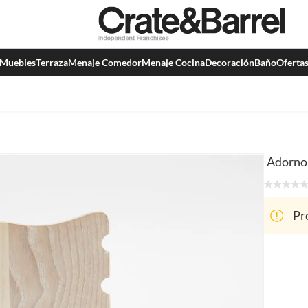
Muebles
Terraza
Menaje Comedor
Menaje Cocina
Decoración
Baño
Oferta
Adorno 
Pr