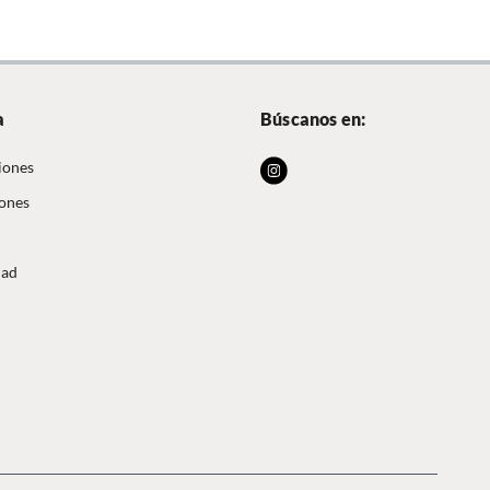
a
Búscanos en:
iones
iones
dad