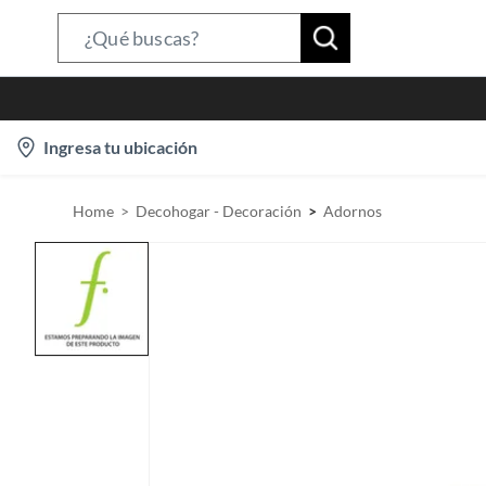
S
e
a
r
l
Ingresa tu ubicación
c
o
h
c
B
Home
Decohogar - Decoración
Adornos
a
a
t
r
i
o
n
-
i
c
o
n