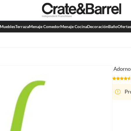
Muebles
Terraza
Menaje Comedor
Menaje Cocina
Decoración
Baño
Oferta
Adorno 
Pr