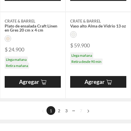
CRATE & BARREL
CRATE & BARREL
Plato de ensalada Craft Linen
Vaso alto Alma de Vidrio 13 oz
en Gres 20 cm x 4 cm
$ 59.900
$ 24.900
Llega mañana
Llega mañana
Retira desde 90 min
Retira mañana
Agregar
Agregar
...
1
2
3
7