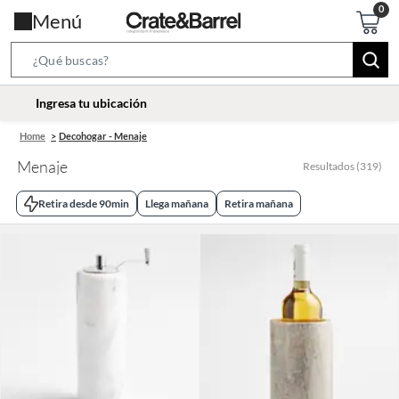
Menú
Search
Bar
location-
Ingresa tu ubicación
icon
Home
Decohogar - Menaje
Menaje
Resultados
(
319
)
Retira desde 90min
Llega mañana
Retira mañana